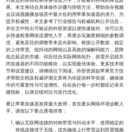
对延迟的容错机制等多维度入手，才能看到持续的降低效
果。本文将结合具体操作步骤与排错方法，帮助你在视频
会议或视频播放场景中最大化利用苹果加速器的潜力。为
提升权威性，本文参考了行业报告与权威机构公开信息，
并在文中给出可验证的外部资源以便快速核对。你可以先
从快速检查网络连通性入手，再逐步实施更精细的参数调
优，避免盲目的调整带来反向影响。根据公开数据，稳定
的上传带宽、低抖动的网络以及高效的编解码能力，是降
低总延迟的关键。你应结合实际网络拓扑，按需开启或关
闭加速器的不同功能模块，以实现最优体验。更多技术细
节和设置建议，请继续往下阅读。外部资源如苹果官方技
术帮助文档及权威评测文章将为你提供科学依据，确保操
作的可重复性与可追溯性。你在执行每一步时都应记录关
键指标，以便后续对比与迭代优化。
要让苹果加速器发挥最大效用，首先要从网络环境诊断入
手。请按以下要点逐项排查：
确认互联网连接的对称带宽与抖动水平，使用稳定的
有线连接优于无线，优先确保上行带宽达到所需视频