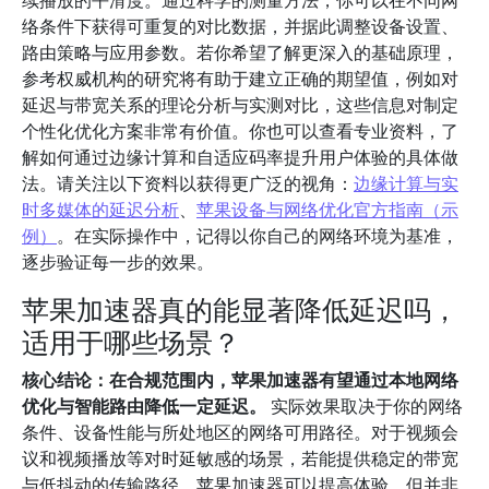
续播放的平滑度。通过科学的测量方法，你可以在不同网
络条件下获得可重复的对比数据，并据此调整设备设置、
路由策略与应用参数。若你希望了解更深入的基础原理，
参考权威机构的研究将有助于建立正确的期望值，例如对
延迟与带宽关系的理论分析与实测对比，这些信息对制定
个性化优化方案非常有价值。你也可以查看专业资料，了
解如何通过边缘计算和自适应码率提升用户体验的具体做
法。请关注以下资料以获得更广泛的视角：
边缘计算与实
时多媒体的延迟分析
、
苹果设备与网络优化官方指南（示
例）
。在实际操作中，记得以你自己的网络环境为基准，
逐步验证每一步的效果。
苹果加速器真的能显著降低延迟吗，
适用于哪些场景？
核心结论：在合规范围内，苹果加速器有望通过本地网络
优化与智能路由降低一定延迟。
实际效果取决于你的网络
条件、设备性能与所处地区的网络可用路径。对于视频会
议和视频播放等对时延敏感的场景，若能提供稳定的带宽
与低抖动的传输路径，苹果加速器可以提高体验，但并非