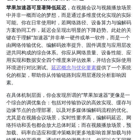
苹果加速器可显著降低延迟
，在视频会议与视频播放场景
中并非一概而论的梦想，而是通过多维度优化实现的实际
可能。你在日常使用时，若网络路径、设备算力与编解码
方案协同工作，延迟会呈现出明显的下降趋势。此处的关
键在于理解“加速器”并非单一硬件或单一软件，而是一个
由网络传输优化、编解码效率提升、固件调度与应用层改
进共同构成的综合体系。你应从网络质量、设备性能、应
用实现和数据安全四个维度来评估效果，并结合实际使用
环境进行对比测试。
延迟概念与优化要素
提供了一个系统
化的框架，帮助你从传输链路到应用层逐段分析影响因
素。
在具体机制层面，你会发现所谓的“苹果加速器”更像是一
个综合的调优集合：包括对传输协议的高效实现、缓存与
边缘节点的合理部署、以及对多媒体编解码流程的优化。
尤其是在视频会议场景，实时性要求高，编解码延迟、网
络抖动和丢包都会放大总体时延；而在视频播放场景，预
加载、码率自适应和缓冲策略则更多地影响首屏加载与持